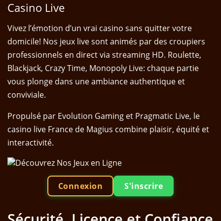
Casino Live
Vivez l’émotion d’un vrai casino sans quitter votre
domicile! Nos jeux live sont animés par des croupiers
professionnels en direct via streaming HD. Roulette,
Blackjack, Crazy Time, Monopoly Live: chaque partie
vous plonge dans une ambiance authentique et
conviviale.
Propulsé par Evolution Gaming et Pragmatic Live, le
casino live France de Magius combine plaisir, équité et
interactivité.
Connexion
S'inscrire
Sécurité, Licence et Confiance