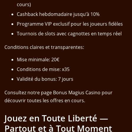
cours)
Cashback hebdomadaire jusqu’à 10%
Programme VIP exclusif pour les joueurs fidèles
Tournois de slots avec cagnottes en temps réel
Conditions claires et transparentes:
Mise minimale: 20€
Conditions de mise: x35
Validité du bonus: 7 jours
Consultez notre page Bonus Magius Casino pour
découvrir toutes les offres en cours.
Jouez en Toute Liberté —
Partout et à Tout Moment