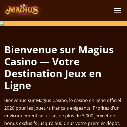
Bienvenue sur Magius
Casino — Votre
Destination Jeux en
Ligne
Bienvenue sur Magius Casino, le casino en ligne officiel
2026 pour les joueurs français exigeants. Profitez d’un
environnement sécurisé, de plus de 3 000 jeux et de
bonus exclusifs jusqu’à 500 € sur votre premier dépôt.